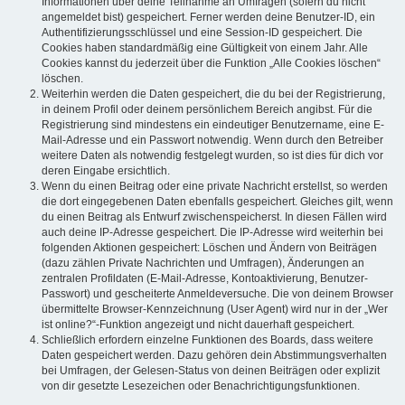
Informationen über deine Teilnahme an Umfragen (sofern du nicht
angemeldet bist) gespeichert. Ferner werden deine Benutzer-ID, ein
Authentifizierungsschlüssel und eine Session-ID gespeichert. Die
Cookies haben standardmäßig eine Gültigkeit von einem Jahr. Alle
Cookies kannst du jederzeit über die Funktion „Alle Cookies löschen“
löschen.
Weiterhin werden die Daten gespeichert, die du bei der Registrierung,
in deinem Profil oder deinem persönlichem Bereich angibst. Für die
Registrierung sind mindestens ein eindeutiger Benutzername, eine E-
Mail-Adresse und ein Passwort notwendig. Wenn durch den Betreiber
weitere Daten als notwendig festgelegt wurden, so ist dies für dich vor
deren Eingabe ersichtlich.
Wenn du einen Beitrag oder eine private Nachricht erstellst, so werden
die dort eingegebenen Daten ebenfalls gespeichert. Gleiches gilt, wenn
du einen Beitrag als Entwurf zwischenspeicherst. In diesen Fällen wird
auch deine IP-Adresse gespeichert. Die IP-Adresse wird weiterhin bei
folgenden Aktionen gespeichert: Löschen und Ändern von Beiträgen
(dazu zählen Private Nachrichten und Umfragen), Änderungen an
zentralen Profildaten (E-Mail-Adresse, Kontoaktivierung, Benutzer-
Passwort) und gescheiterte Anmeldeversuche. Die von deinem Browser
übermittelte Browser-Kennzeichnung (User Agent) wird nur in der „Wer
ist online?“-Funktion angezeigt und nicht dauerhaft gespeichert.
Schließlich erfordern einzelne Funktionen des Boards, dass weitere
Daten gespeichert werden. Dazu gehören dein Abstimmungsverhalten
bei Umfragen, der Gelesen-Status von deinen Beiträgen oder explizit
von dir gesetzte Lesezeichen oder Benachrichtigungsfunktionen.