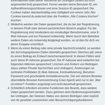
Informationen über deine Teilnahme an Umfragen (sofern du nicht
angemeldet bist) gespeichert. Ferner werden deine Benutzer-ID, ein
Authentifizierungsschlüssel und eine Session-ID gespeichert. Die
Cookies haben standardmäßig eine Gültigkeit von einem Jahr. Alle
Cookies kannst du jederzeit über die Funktion „Alle Cookies löschen“
löschen.
Weiterhin werden die Daten gespeichert, die du bei der Registrierung,
in deinem Profil oder deinem persönlichem Bereich angibst. Für die
Registrierung sind mindestens ein eindeutiger Benutzername, eine E-
Mail-Adresse und ein Passwort notwendig. Wenn durch den Betreiber
weitere Daten als notwendig festgelegt wurden, so ist dies für dich vor
deren Eingabe ersichtlich.
Wenn du einen Beitrag oder eine private Nachricht erstellst, so werden
die dort eingegebenen Daten ebenfalls gespeichert. Gleiches gilt, wenn
du einen Beitrag als Entwurf zwischenspeicherst. In diesen Fällen wird
auch deine IP-Adresse gespeichert. Die IP-Adresse wird weiterhin bei
folgenden Aktionen gespeichert: Löschen und Ändern von Beiträgen
(dazu zählen Private Nachrichten und Umfragen), Änderungen an
zentralen Profildaten (E-Mail-Adresse, Kontoaktivierung, Benutzer-
Passwort) und gescheiterte Anmeldeversuche. Die von deinem Browser
übermittelte Browser-Kennzeichnung (User Agent) wird nur in der „Wer
ist online?“-Funktion angezeigt und nicht dauerhaft gespeichert.
Schließlich erfordern einzelne Funktionen des Boards, dass weitere
Daten gespeichert werden. Dazu gehören dein Abstimmungsverhalten
bei Umfragen, der Gelesen-Status von deinen Beiträgen oder explizit
von dir gesetzte Lesezeichen oder Benachrichtigungsfunktionen.