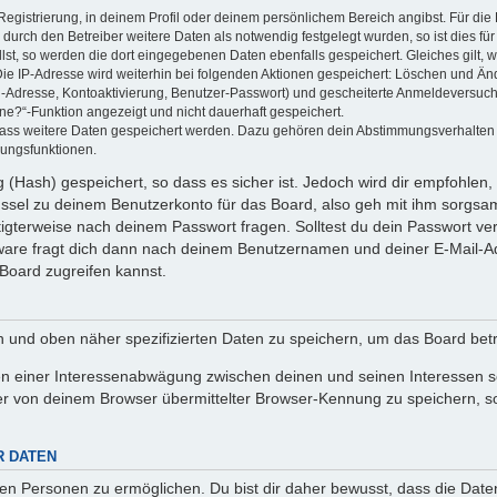
Registrierung, in deinem Profil oder deinem persönlichem Bereich angibst. Für di
rch den Betreiber weitere Daten als notwendig festgelegt wurden, so ist dies für 
llst, so werden die dort eingegebenen Daten ebenfalls gespeichert. Gleiches gilt, 
Die IP-Adresse wird weiterhin bei folgenden Aktionen gespeichert: Löschen und Än
l-Adresse, Kontoaktivierung, Benutzer-Passwort) und gescheiterte Anmeldeversuch
ine?“-Funktion angezeigt und nicht dauerhaft gespeichert.
 dass weitere Daten gespeichert werden. Dazu gehören dein Abstimmungsverhalten
gungsfunktionen.
(Hash) gespeichert, so dass es sicher ist. Jedoch wird dir empfohlen, 
ssel zu deinem Benutzerkonto für das Board, also geh mit ihm sorgsam
htigterweise nach deinem Passwort fragen. Solltest du dein Passwort v
are fragt dich dann nach deinem Benutzernamen und deiner E-Mail-Ad
Board zugreifen kannst.
en und oben näher spezifizierten Daten zu speichern, um das Board bet
en einer Interessenabwägung zwischen deinen und seinen Interessen sow
r von deinem Browser übermittelter Browser-Kennung zu speichern, so
R DATEN
n Personen zu ermöglichen. Du bist dir daher bewusst, dass die Daten d