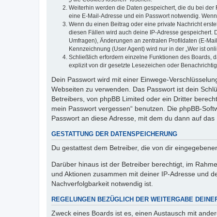
Weiterhin werden die Daten gespeichert, die du bei der 
eine E-Mail-Adresse und ein Passwort notwendig. Wenn du
Wenn du einen Beitrag oder eine private Nachricht erste
diesen Fällen wird auch deine IP-Adresse gespeichert. 
Umfragen), Änderungen an zentralen Profildaten (E-Mai
Kennzeichnung (User Agent) wird nur in der „Wer ist onl
Schließlich erfordern einzelne Funktionen des Boards,
explizit von dir gesetzte Lesezeichen oder Benachrichti
Dein Passwort wird mit einer Einwege-Verschlüsselung 
Webseiten zu verwenden. Das Passwort ist dein Schlü
Betreibers, von phpBB Limited oder ein Dritter berec
mein Passwort vergessen“ benutzen. Die phpBB-Softw
Passwort an diese Adresse, mit dem du dann auf das 
GESTATTUNG DER DATENSPEICHERUNG
Du gestattest dem Betreiber, die von dir eingegeben
Darüber hinaus ist der Betreiber berechtigt, im Rahm
und Aktionen zusammen mit deiner IP-Adresse und de
Nachverfolgbarkeit notwendig ist.
REGELUNGEN BEZÜGLICH DER WEITERGABE DEINE
Zweck eines Boards ist es, einen Austausch mit andere