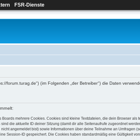
tern
FSR-Dienste
tps://forum.turag.de“) (im Folgenden „der Betreiber“) die Daten verw
ammelt:
s Boards mehrere Cookies. Cookies sind kleine Textdateien, die dein Browser als
 sind die aktuelle ID deiner Sitzung (damit dir alle Seitenaufrufe zugeordnet werd
u nicht angemeldet bist) sowie Informationen über deine Teilnahme an Umfragen (s
eine Session-ID gespeichert. Die Cookies haben standardmäßig eine Gültigkeit von 