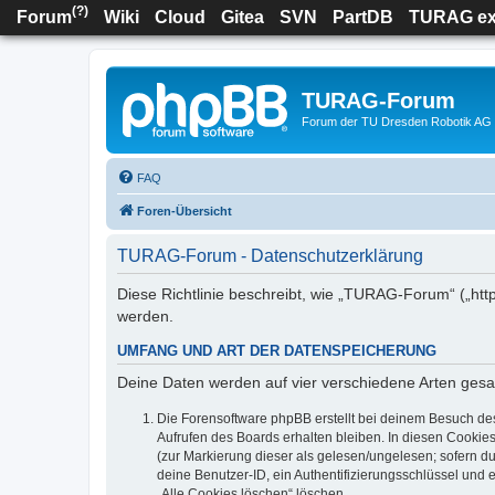
(
?
)
Forum
Wiki
Cloud
Gitea
SVN
PartDB
TURAG ex
TURAG-Forum
Forum der TU Dresden Robotik AG
FAQ
Foren-Übersicht
TURAG-Forum - Datenschutzerklärung
Diese Richtlinie beschreibt, wie „TURAG-Forum“ („ht
werden.
UMFANG UND ART DER DATENSPEICHERUNG
Deine Daten werden auf vier verschiedene Arten ges
Die Forensoftware phpBB erstellt bei deinem Besuch de
Aufrufen des Boards erhalten bleiben. In diesen Cookies
(zur Markierung dieser als gelesen/ungelesen; sofern d
deine Benutzer-ID, ein Authentifizierungsschlüssel und 
„Alle Cookies löschen“ löschen.