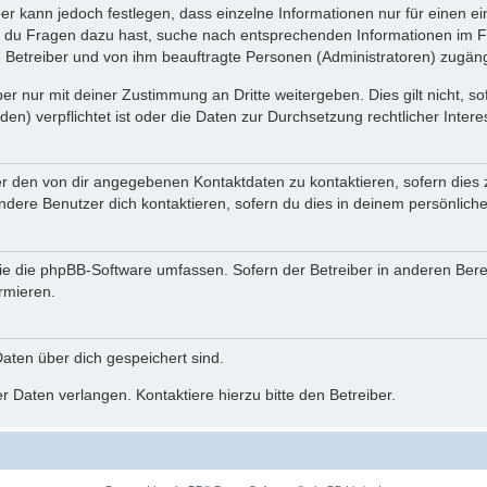
ber kann jedoch festlegen, dass einzelne Informationen nur für einen ei
n du Fragen dazu hast, suche nach entsprechenden Informationen im Fo
n Betreiber und von ihm beauftragte Personen (Administratoren) zugäng
r nur mit deiner Zustimmung an Dritte weitergeben. Dies gilt nicht, s
n) verpflichtet ist oder die Daten zur Durchsetzung rechtlicher Interes
er den von dir angegebenen Kontaktdaten zu kontaktieren, sofern dies 
andere Benutzer dich kontaktieren, sofern du dies in deinem persönliche
, die die phpBB-Software umfassen. Sofern der Betreiber in anderen Be
ormieren.
 Daten über dich gespeichert sind.
 Daten verlangen. Kontaktiere hierzu bitte den Betreiber.