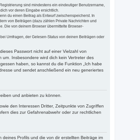
e Registrierung sind mindestens ein eindeutiger Benutzername,
dich vor deren Eingabe ersichtlich.
wenn du einen Beitrag als Entwurf zwischenspeicherst. In
dern von Beiträgen (dazu zählen Private Nachrichten und
e. Die von deinem Browser übermittelte Browser-
 bei Umfragen, der Gelesen-Status von deinen Beiträgen oder
dieses Passwort nicht auf einer Vielzahl von
 um. Insbesondere wird dich kein Vertreter des
ergessen haben, so kannst du die Funktion „Ich habe
resse und sendet anschließend ein neu generiertes
reiben und anbieten zu können.
ie den Interessen Dritter, Zeitpunkte von Zugriffen
fern dies zur Gefahrenabwehr oder zur rechtlichen
eines Profils und die von dir erstellten Beiträge im