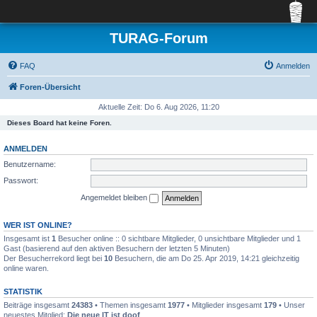
TURAG-Forum
FAQ
Anmelden
Foren-Übersicht
Aktuelle Zeit: Do 6. Aug 2026, 11:20
Dieses Board hat keine Foren.
ANMELDEN
Benutzername:
Passwort:
Angemeldet bleiben
WER IST ONLINE?
Insgesamt ist
1
Besucher online :: 0 sichtbare Mitglieder, 0 unsichtbare Mitglieder und 1
Gast (basierend auf den aktiven Besuchern der letzten 5 Minuten)
Der Besucherrekord liegt bei
10
Besuchern, die am Do 25. Apr 2019, 14:21 gleichzeitig
online waren.
STATISTIK
Beiträge insgesamt
24383
• Themen insgesamt
1977
• Mitglieder insgesamt
179
• Unser
neuestes Mitglied:
Die neue IT ist doof