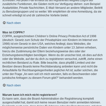
schreiben. Auf jeden Fall erhältst du als registriertes Mitglied Zugriff auf
zusätzliche Funktionen, die Gästen nicht zur Verfügung stehen: zum Beispiel
Avatarbilder, Private Nachrichten, E-Mail-Versand an andere Mitglieder, Beitritt
zu Benutzergruppen und so weiter. Wir empfehlen dir eine Anmeldung, da sie
schnell erledigt ist und dir zahlreiche Vorteile bietet.
Nach oben
Was ist COPPA?
COPPA, ausgeschrieben Children’s Online Privacy Protection Act of 1998
(deutsch: Gesetz zum Schutz der Privatsphäre von Kindern im Internet von
1998) ist ein Gesetz in den USA, welches festlegt, dass Websites, die
möglicherweise persönliche Daten von Kindern unter 13 Jahren erheben,
hierzu die Zustimmung der Eltern beziehungsweise des oder der
Erziehungsberechtigten benötigen. Wenn du dir unsicher bist, ob dies auf dich
oder die Website, auf der du dich zu registrieren versuchst, zutrifft, ziehe einen
rechtlichen Beistand zu Rate. Bitte beachte, dass phpBB Limited und der
Besitzer dieses Boards keine Rechtsberatung anbieten kann und nicht die
Anlaufstelle für Rechtsangelegenheiten jeglicher Art ist; außer solchen, die
unter der Frage „An wen soll ich mich wenden, falls es Beschwerden oder
juristische Anfragen zu diesem Forum gibt?“ behandelt werden.
Nach oben
Warum kann ich mich nicht registrieren?
Es kann sein, dass die Board-Administration die Registrierung komplett
ausgeschaltet hat, damit sich keine neuen Benutzer mehr anmelden können.