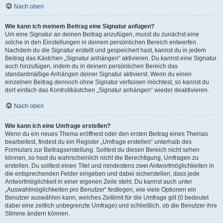
Nach oben
Wie kann ich meinem Beitrag eine Signatur anfügen?
Um eine Signatur an deinen Beitrag anzufügen, musst du zunächst eine
solche in den Einstellungen in deinem persönlichen Bereich entwerfen.
Nachdem du die Signatur erstellt und gespeichert hast, kannst du in jedem
Beitrag das Kästchen „Signatur anhängen“ aktivieren. Du kannst eine Signatur
auch hinzufügen, indem du in deinem persönlichen Bereich das
standardmäßige Anhängen deiner Signatur aktivierst. Wenn du einen
einzelnen Beitrag dennoch ohne Signatur verfassen möchtest, so kannst du
dort einfach das Kontrollkästchen „Signatur anhängen“ wieder deaktivieren.
Nach oben
Wie kann ich eine Umfrage erstellen?
Wenn du ein neues Thema eröffnest oder den ersten Beitrag eines Themas
bearbeitest, findest du ein Register „Umfrage erstellen“ unterhalb des
Formulars zur Beitragserstellung. Solltest du diesen Bereich nicht sehen
können, so hast du wahrscheinlich nicht die Berechtigung, Umfragen zu
erstellen. Du solltest einen Titel und mindestens zwei Antwortmöglichkeiten in
die entsprechenden Felder eingeben und dabei sicherstellen, dass jede
Antwortmöglichkeit in einer eigenen Zeile steht. Du kannst auch unter
„Auswahlmöglichkeiten pro Benutzer“ festlegen, wie viele Optionen ein
Benutzer auswählen kann, welches Zeitlimit für die Umfrage gilt (0 bedeutet
dabei eine zeitlich unbegrenzte Umfrage) und schließlich, ob die Benutzer ihre
Stimme ändern können.