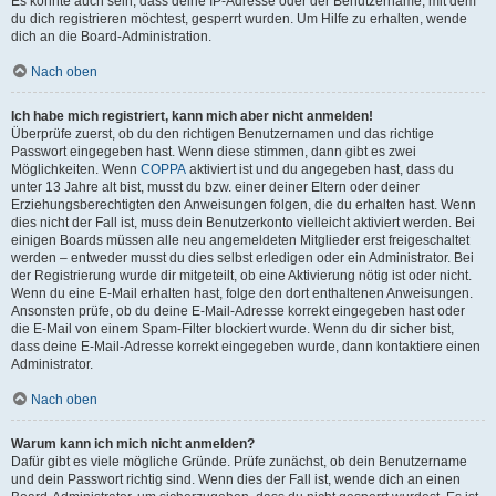
Es könnte auch sein, dass deine IP-Adresse oder der Benutzername, mit dem
du dich registrieren möchtest, gesperrt wurden. Um Hilfe zu erhalten, wende
dich an die Board-Administration.
Nach oben
Ich habe mich registriert, kann mich aber nicht anmelden!
Überprüfe zuerst, ob du den richtigen Benutzernamen und das richtige
Passwort eingegeben hast. Wenn diese stimmen, dann gibt es zwei
Möglichkeiten. Wenn
COPPA
aktiviert ist und du angegeben hast, dass du
unter 13 Jahre alt bist, musst du bzw. einer deiner Eltern oder deiner
Erziehungsberechtigten den Anweisungen folgen, die du erhalten hast. Wenn
dies nicht der Fall ist, muss dein Benutzerkonto vielleicht aktiviert werden. Bei
einigen Boards müssen alle neu angemeldeten Mitglieder erst freigeschaltet
werden – entweder musst du dies selbst erledigen oder ein Administrator. Bei
der Registrierung wurde dir mitgeteilt, ob eine Aktivierung nötig ist oder nicht.
Wenn du eine E-Mail erhalten hast, folge den dort enthaltenen Anweisungen.
Ansonsten prüfe, ob du deine E-Mail-Adresse korrekt eingegeben hast oder
die E-Mail von einem Spam-Filter blockiert wurde. Wenn du dir sicher bist,
dass deine E-Mail-Adresse korrekt eingegeben wurde, dann kontaktiere einen
Administrator.
Nach oben
Warum kann ich mich nicht anmelden?
Dafür gibt es viele mögliche Gründe. Prüfe zunächst, ob dein Benutzername
und dein Passwort richtig sind. Wenn dies der Fall ist, wende dich an einen