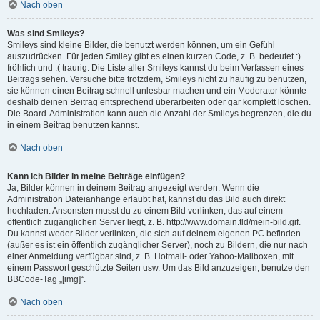
Nach oben
Was sind Smileys?
Smileys sind kleine Bilder, die benutzt werden können, um ein Gefühl
auszudrücken. Für jeden Smiley gibt es einen kurzen Code, z. B. bedeutet :)
fröhlich und :( traurig. Die Liste aller Smileys kannst du beim Verfassen eines
Beitrags sehen. Versuche bitte trotzdem, Smileys nicht zu häufig zu benutzen,
sie können einen Beitrag schnell unlesbar machen und ein Moderator könnte
deshalb deinen Beitrag entsprechend überarbeiten oder gar komplett löschen.
Die Board-Administration kann auch die Anzahl der Smileys begrenzen, die du
in einem Beitrag benutzen kannst.
Nach oben
Kann ich Bilder in meine Beiträge einfügen?
Ja, Bilder können in deinem Beitrag angezeigt werden. Wenn die
Administration Dateianhänge erlaubt hat, kannst du das Bild auch direkt
hochladen. Ansonsten musst du zu einem Bild verlinken, das auf einem
öffentlich zugänglichen Server liegt, z. B. http://www.domain.tld/mein-bild.gif.
Du kannst weder Bilder verlinken, die sich auf deinem eigenen PC befinden
(außer es ist ein öffentlich zugänglicher Server), noch zu Bildern, die nur nach
einer Anmeldung verfügbar sind, z. B. Hotmail- oder Yahoo-Mailboxen, mit
einem Passwort geschützte Seiten usw. Um das Bild anzuzeigen, benutze den
BBCode-Tag „[img]“.
Nach oben