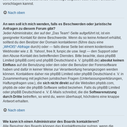
vorschlagen kannst.
Nach oben
An wen soll ich mich wenden, falls es Beschwerden oder juristische
Anfragen zu diesem Forum gibt?
Jeder Administrator, der auf der „Das Team“-Seite aufgeführt ist, ist ein
geeigneter Kontakt für deine Beschwerde. Wenn du so keine Antwort erhältst,
solltest du den Besitzer der Domain kontaktieren (führe dazu eine
„WHOIS“-Abfrage
durch) oder — falls diese Seite bei einem kostenlosen
Webhoster wie z. B. Yahoo!, free.fr, funpic.de usw. liegt — den Support oder
den Abuse-Kontakt des betreffenden Dienstes. Bitte beachte, dass phpBB
Limited (phpBB.com) und phpBB Deutschland e. V. (phpBB.de)
absolut keinen
Einfluss
auf die Benutzung oder den oder die Benutzer der Forensoftware
haben und dafür in keiner Weise zur Verantwortung herangezogen werden
können. Kontaktiere daher nie phpBB Limited oder phpBB Deutschland e. V. in
Zusammenhang mit jeglichen juristischen Fragen (Unterlassungserklärungen,
Haftungsfragen usw.), die
sich nicht direkt
auf die Websiten phpbb.com,
phpbb.de oder die phpBB-Software selbst beziehen. Falls du phpBB Limited
oder phpBB Deutschland e. V. E-Mails schreibst, die die
Softwarenutzung
durch Dritte
betreffen, so wirst du, wenn überhaupt, höchstens eine knappe
Antwort erhalten.
Nach oben
Wie kann ich einen Administrator des Boards kontaktieren?
Alle Benutzer des Boards können das Kontaktformular nutzen, wenn die